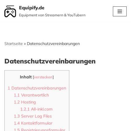
Equipify.de
Equipment von Streamern & YouTubern
Zum
Inhalt
springen
Startseite
»
Datenschutzvereinbarungen
Datenschutzvereinbarungen
Inhalt
[
verstecken
]
1
Datenschutzvereinbarungen
1.1
Verantwortlich
1.2
Hosting
1.2.1
All-inkl.com
1.3
Server Log Files
1.4
Kontaktformular
1.5
Registrierungsformular